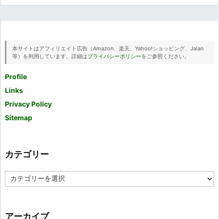
本サイトはアフィリエイト広告（Amazon、楽天、Yahoo!ショッピング、Jalan
等）を利用しています。詳細は
プライバシーポリシー
をご参照ください。
Profile
Links
Privacy Policy
Sitemap
カテゴリー
カ
テ
ゴ
リ
ー
アーカイブ