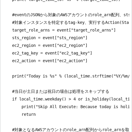
    #eventのJSONから対象のAWSアカウントのrole_arn配列、sts
    #対象インスタンスを特定するtag-key、実行するAction(Start
    target_role_arns = event["target_role_arns"]

    sts_region = event["sts_region"]

    ec2_region = event["ec2_region"]

    ec2_tag_key = event["ec2_tag_key"]

    ec2_action = event["ec2_action"]

    print("Today is %s" % (local_time.strftime("%Y/%m/%
    #当日が土日または祝日の場合は処理をスキップする

    if local_time.weekday() > 4 or is_holiday(local_tim
        print("Skip All Execute: Because today is holid
        return

    #対象となるAWSアカウントのrole_arn配列からrole_arnを