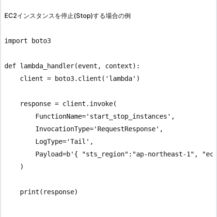
EC2インスタンスを停止(Stop)する場合の例
import boto3

def lambda_handler(event, context):

    client = boto3.client('lambda')

    response = client.invoke(

        FunctionName='start_stop_instances',

        InvocationType='RequestResponse',

        LogType='Tail',

        Payload=b'{ "sts_region":"ap-northeast-1", "ec2
    )

    print(response)
