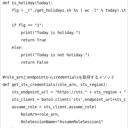
def is_holiday(today):

    flg = _("./get_holidays.sh %s | wc -l" % today).str
    if flg == "1":

        print("Today is holiday.")

        return True

    else:

        print("Today is not holiday.")

        return False

#role_arnとendpointからcredentialsを取得するメソッド

def get_sts_credentials(role_arn, sts_region):

    sts_endpoint_url = "https://sts." + sts_region + ".
    sts_client = boto3.client('sts',endpoint_url=sts_en
    assume_role = sts_client.assume_role(

        RoleArn=role_arn,

        RoleSessionName="AssumeRoleSession1"
