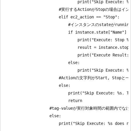
                                print("Skip Execute: %s
                        #実行するActionがStopの場合は
                        elif ec2_action == "Stop":

                            #インスタンスのstateがrunn
                            if instance.state["Name"] =
                                print("Execute: Stop %s
                                result = instance.stop(
                                print("Execute Result: 
                            else:

                                print("Skip Execute: %s
                        #Actionの文字列がStart, 
                        else:

                            print("Skip Execute: %s. Th
                            return

                    #tag-valueが実行対象時間の範囲内
                    else:

                        print("Skip Execute: %s does no