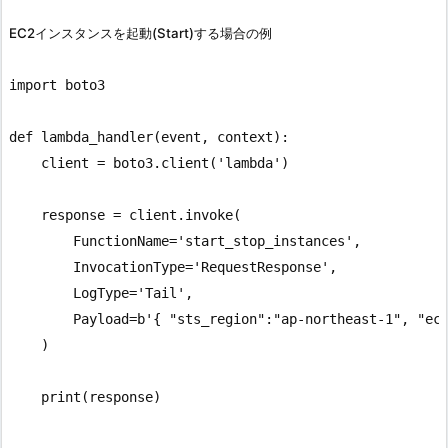
EC2インスタンスを起動(Start)する場合の例
import boto3

def lambda_handler(event, context):

    client = boto3.client('lambda')

    response = client.invoke(

        FunctionName='start_stop_instances',

        InvocationType='RequestResponse',

        LogType='Tail',

        Payload=b'{ "sts_region":"ap-northeast-1", "ec2
    )

    print(response)
