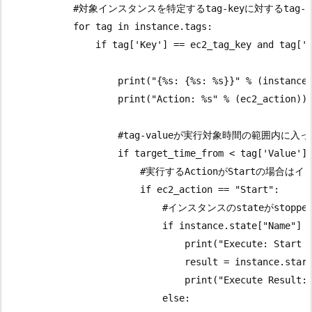
            #対象インスタンスを特定するtag-keyに対するtag-v
            for tag in instance.tags:

                if tag['Key'] == ec2_tag_key and tag['V
                    print("{%s: {%s: %s}}" % (instance.
                    print("Action: %s" % (ec2_action))

                    #tag-valueが実行対象時間の範囲
                    if target_time_from < tag['Value'].
                        #実行するActionがStartの場合
                        if ec2_action == "Start":

                            #インスタンスのstateがstop
                            if instance.state["Name"] =
                                print("Execute: Start %
                                result = instance.start
                                print("Execute Result: 
                            else:
