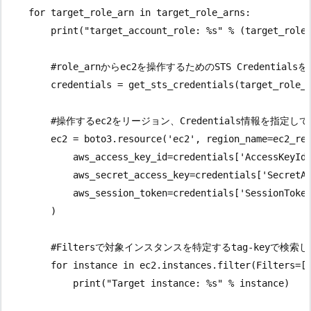
    for target_role_arn in target_role_arns:

        print("target_account_role: %s" % (target_role_
        #role_arnからec2を操作するためのSTS Credentials
        credentials = get_sts_credentials(target_role_a
        #操作するec2をリージョン、Credentials情報を指定して
        ec2 = boto3.resource('ec2', region_name=ec2_reg
            aws_access_key_id=credentials['AccessKeyId'
            aws_secret_access_key=credentials['SecretAc
            aws_session_token=credentials['SessionToken
        )

        #Filtersで対象インスタンスを特定するtag-keyで検
        for instance in ec2.instances.filter(Filters=[{
            print("Target instance: %s" % instance)
