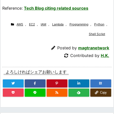
Reference:
Tech Blog citing related sources
AWS
,
EC2
,
IAM
,
Lambda
,
Programming
,
Python
,
Shell Script
Posted by
magtranetwork
Contributed by
H.K.
よろしければシェアお願いします
B!
Copy