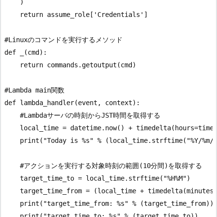
    )

    return assume_role['Credentials']

#Linuxのコマンドを実行するメソッド

def _(cmd):

    return commands.getoutput(cmd) 

#Lambda main関数

def lambda_handler(event, context):

    #Lambdaサーバの時刻からJST時間を取得する

    local_time = datetime.now() + timedelta(hours=time_
    print("Today is %s" % (local_time.strftime("%Y/%m/%
    #アクションを実行する対象時刻の範囲(10分間)を取得する

    target_time_to = local_time.strftime("%H%M")

    target_time_from = (local_time + timedelta(minutes=
    print("target_time_from: %s" % (target_time_from))

    print("target_time_to: %s" % (target_time_to))
